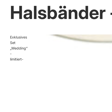
Halsbänder 
Exklusives
Set
„Wedding“
-
limitiert-